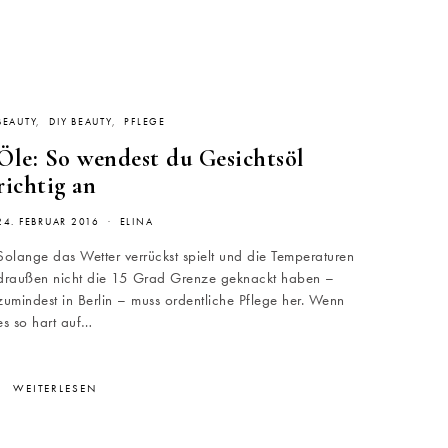
BEAUTY
DIY BEAUTY
PFLEGE
Öle: So wendest du Gesichtsöl
richtig an
24. FEBRUAR 2016
ELINA
Solange das Wetter verrückst spielt und die Temperaturen
draußen nicht die 15 Grad Grenze geknackt haben –
zumindest in Berlin – muss ordentliche Pflege her. Wenn
es so hart auf…
WEITERLESEN