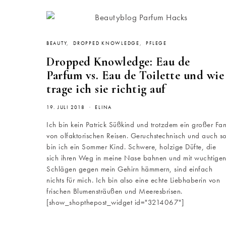
BEAUTY
DROPPED KNOWLEDGE
PFLEGE
Dropped Knowledge: Eau de
Parfum vs. Eau de Toilette und wie
trage ich sie richtig auf
19. JULI 2018
ELINA
Ich bin kein Patrick Süßkind und trotzdem ein großer Fa
von olfaktorischen Reisen. Geruchstechnisch und auch s
bin ich ein Sommer Kind. Schwere, holzige Düfte, die
sich ihren Weg in meine Nase bahnen und mit wuchtige
Schlägen gegen mein Gehirn hämmern, sind einfach
nichts für mich. Ich bin also eine echte Liebhaberin von
frischen Blumensträußen und Meeresbrisen.
[show_shopthepost_widget id="3214067"]