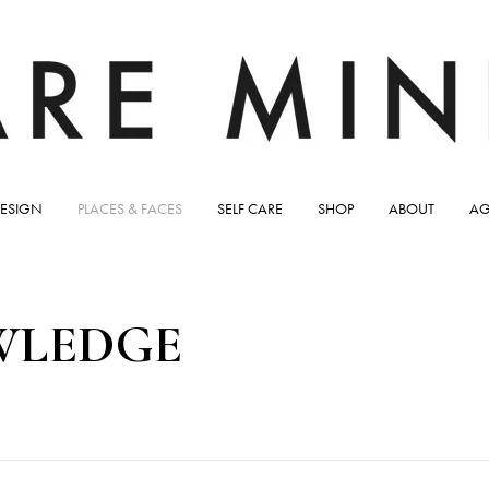
ESIGN
PLACES & FACES
SELF CARE
SHOP
ABOUT
AG
WLEDGE