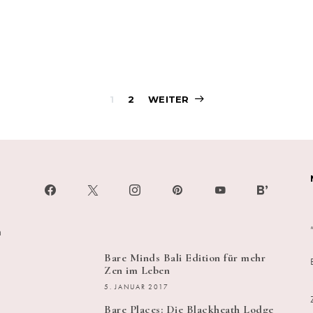
Beitragsnavigati
1
2
WEITER
h
Bare Minds Bali Edition für mehr
Zen im Leben
5. JANUAR 2017
Bare Places: Die Blackheath Lodge