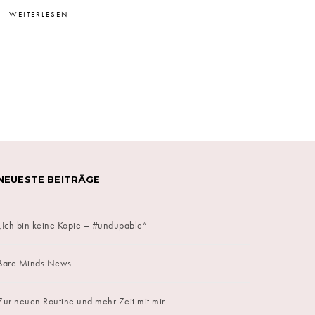
WEITERLESEN
on
NEUESTE BEITRÄGE
„Ich bin keine Kopie – #undupable“
Bare Minds News
Zur neuen Routine und mehr Zeit mit mir