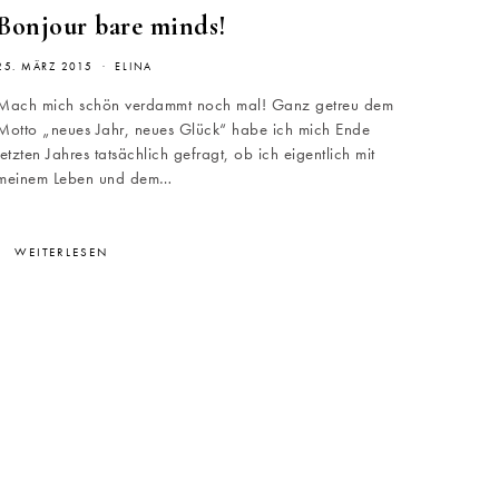
Bonjour bare minds!
25. MÄRZ 2015
ELINA
Mach mich schön verdammt noch mal! Ganz getreu dem
Motto „neues Jahr, neues Glück“ habe ich mich Ende
letzten Jahres tatsächlich gefragt, ob ich eigentlich mit
meinem Leben und dem…
WEITERLESEN
on