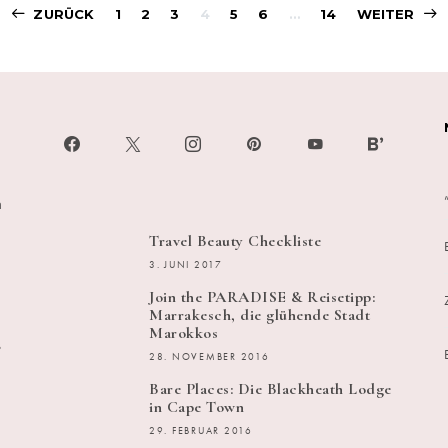
Beitragsnavigati
ZURÜCK
1
2
3
4
5
6
…
14
WEITER
h
Travel Beauty Checkliste
3. JUNI 2017
Join the PARADISE & Reisetipp:
Marrakesch, die glühende Stadt
Marokkos
s
28. NOVEMBER 2016
Bare Places: Die Blackheath Lodge
in Cape Town
29. FEBRUAR 2016