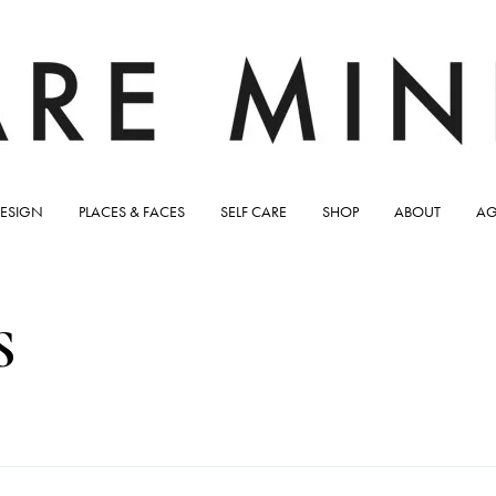
ESIGN
PLACES & FACES
SELF CARE
SHOP
ABOUT
AG
S