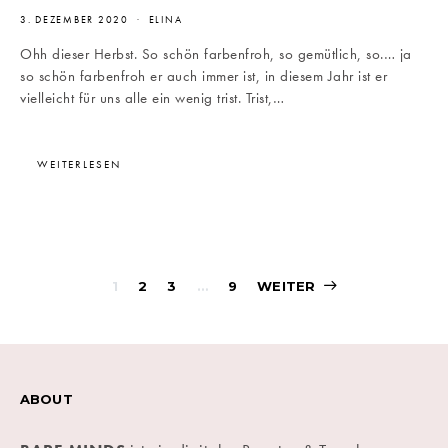
3. DEZEMBER 2020
ELINA
Ohh dieser Herbst. So schön farbenfroh, so gemütlich, so.… ja
so schön farbenfroh er auch immer ist, in diesem Jahr ist er
vielleicht für uns alle ein wenig trist. Trist,…
WEITERLESEN
Beitragsnavigati
1
2
3
…
9
WEITER
ABOUT