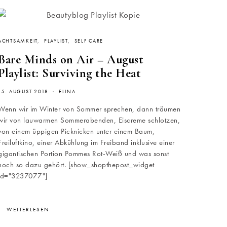
ACHTSAMKEIT
PLAYLIST
SELF CARE
Bare Minds on Air – August
Playlist: Surviving the Heat
15. AUGUST 2018
ELINA
Wenn wir im Winter von Sommer sprechen, dann träumen
wir von lauwarmen Sommerabenden, Eiscreme schlotzen,
von einem üppigen Picknicken unter einem Baum,
Freiluftkino, einer Abkühlung im Freiband inklusive einer
gigantischen Portion Pommes Rot-Weiß und was sonst
noch so dazu gehört. [show_shopthepost_widget
id="3237077"]
WEITERLESEN