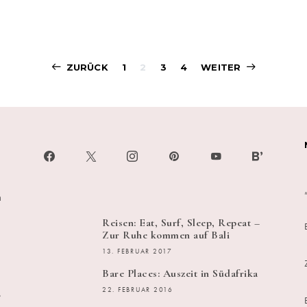
Beitragsnavigati
ZURÜCK
1
2
3
4
WEITER
h
Reisen: Eat, Surf, Sleep, Repeat –
Zur Ruhe kommen auf Bali
13. FEBRUAR 2017
Bare Places: Auszeit in Südafrika
s
22. FEBRUAR 2016