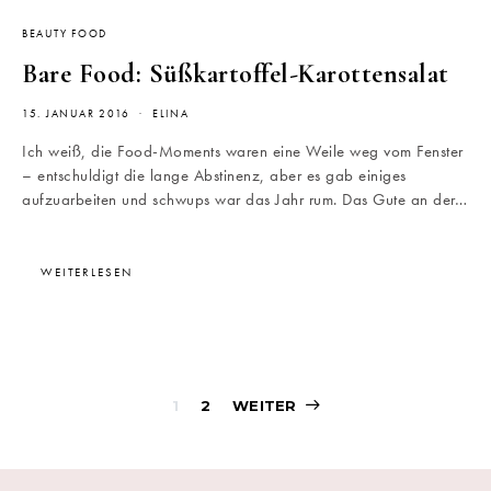
BEAUTY FOOD
Bare Food: Süßkartoffel-Karottensalat
15. JANUAR 2016
ELINA
Ich weiß, die Food-Moments waren eine Weile weg vom Fenster
– entschuldigt die lange Abstinenz, aber es gab einiges
aufzuarbeiten und schwups war das Jahr rum. Das Gute an der…
WEITERLESEN
Beitragsnavigati
1
2
WEITER