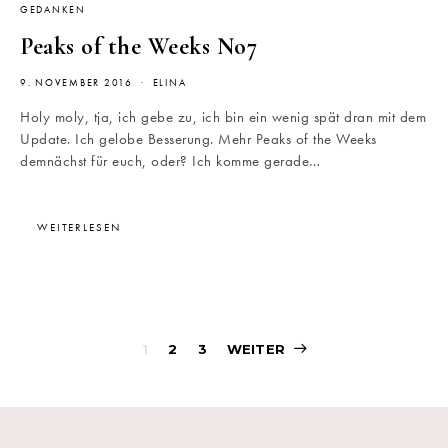
GEDANKEN
Peaks of the Weeks No7
9. NOVEMBER 2016
ELINA
Holy moly, tja, ich gebe zu, ich bin ein wenig spät dran mit dem
Update. Ich gelobe Besserung. Mehr Peaks of the Weeks
demnächst für euch, oder? Ich komme gerade…
WEITERLESEN
Beitragsnavigati
1
2
3
WEITER