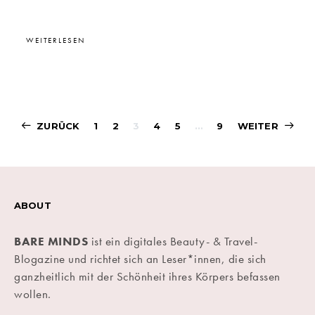
WEITERLESEN
Beitragsnavigati
ZURÜCK
1
2
3
4
5
…
9
WEITER
ABOUT
BARE MINDS
ist ein digitales Beauty- & Travel-
Blogazine und richtet sich an Leser*innen, die sich
ganzheitlich mit der Schönheit ihres Körpers befassen
wollen.