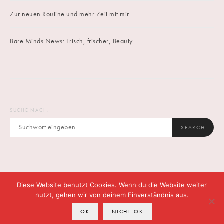
Zur neuen Routine und mehr Zeit mit mir
Bare Minds News: Frisch, frischer, Beauty
SUCHE NACH:
SEARCH
Diese Website benutzt Cookies. Wenn du die Website weiter
IMPRINT
DATENSCHUTZ
CONTACT
nutzt, gehen wir von deinem Einverständnis aus.
OK
NICHT OK