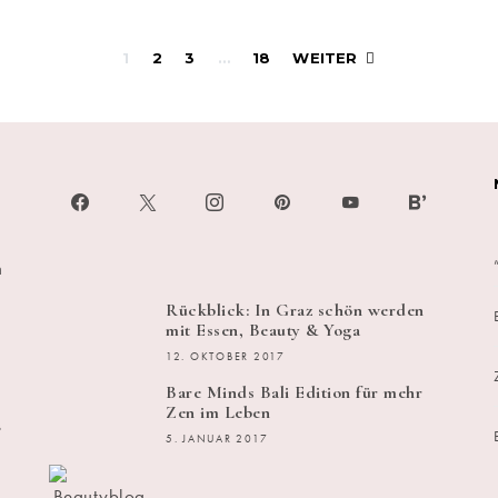
Beitragsnavigati
1
2
3
…
18
WEITER
h
Rückblick: In Graz schön werden
mit Essen, Beauty & Yoga
12. OKTOBER 2017
Bare Minds Bali Edition für mehr
Zen im Leben
s
5. JANUAR 2017