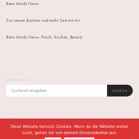
Bare Minds News
Zur neuen Routine und mehr Zeit mit mir
Bare Minds News: Frisch, frischer, Beauty
SUCHE NACH:
SEARCH
Diese Website benutzt Cookies. Wenn du die Website weiter
IMPRINT
DATENSCHUTZ
CONTACT
nutzt, gehen wir von deinem Einverständnis aus.