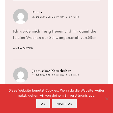
sagt:
Maria
2. DEZEMBER 2019 UM 8:37 UHR
Ich würde mich riesig freuen und mir damit die
letzten Wochen der Schwangerschaft versüßen
ANTWORTEN
sagt:
Jacqueline Kreuzhuber
2. DEZEMBER 2019 UM 8:42 UHR
Guten Morgen,
Diese Website benutzt Cookies. Wenn du die Website weiter
ich würd mich sehr über das Set von Josh
nutzt, gehen wir von deinem Einverständnis aus.
Rosebrook freuen um meine Haut optimal zu
OK
NICHT OK
pflegen. Danke für das tolle Gewinnspiel:)