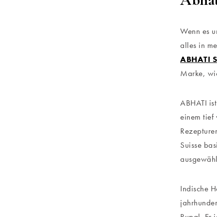
Wenn es um
alles in 
ABHATI S
Marke, wie
ABHATI ist
einem tief
Rezepturen
Suisse bas
ausgewählt
Indische H
jahrhunder
Rupal. Er 