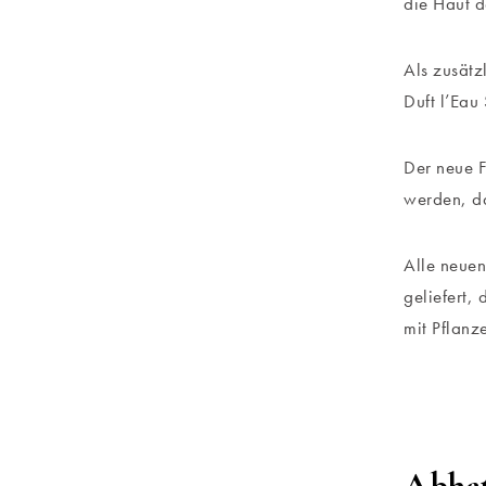
die Haut d
Als zusätz
Duft l’Eau
Der neue F
werden, da
Alle neue
geliefert,
mit Pflanz
Abhat