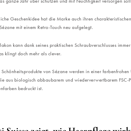
as ganze Jahr über schützen und mit Feuchtigkeit versorgen sol
liche Geschenkidee hat die Marke auch ihren charakteristisch
 Sézane mit einem Retro-Touch neu aufgelegt.
lakon kann dank seines praktischen Schraubverschlusses imme
s klingt doch mehr als clever.
n Schönheitsprodukte von Sézane werden in einer farbenfrohe
 die aus biologisch abbaubarem und wiederverwertbarem FSC-Pa
enfarben bedruckt ist.
i Suisse zeigt, wie Haarpflege wirk