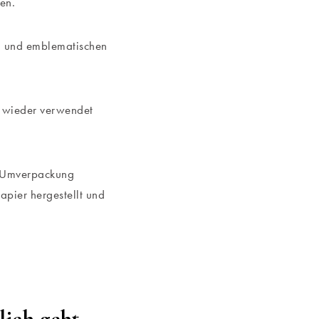
len.
en und emblematischen
r wieder verwendet
n Umverpackung
pier hergestellt und
lich geht