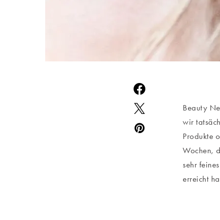
Beauty New
wir tatsäc
Produkte o
Wochen, di
sehr feine
erreicht h