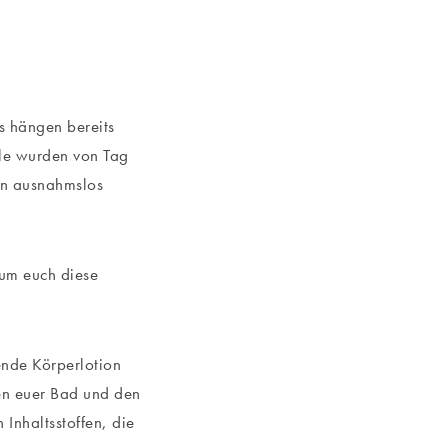
s hängen bereits
lle wurden von Tag
ign ausnahmslos
 um euch diese
ende Körperlotion
hen euer Bad und den
Inhaltsstoffen, die