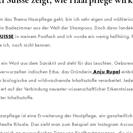
 das Thema Haarpflege geht, bin ich sehr eigen und wählerisch
mein Badezimmer aus der Welt der Shampoos. Doch dann lande
UISSE
in meinem Postfach und ich wurde ein wenig hellhörig. F
 ich, noch nicht kennen:
 ein Wort aus dem Sanskrit und steht für das Leuchten. Geboren
 verwurzelten indischen Erbe, das Gründerin
Anju Rupal
einbr
 biologische und wildwachsende Inhaltsstoffe verarbeitet. Jed
iert auf der Verbindung neuester wissenschaftlicher Erkenntnisse
er Inhaltsstoffe.
aarpflege ist eine Erweiterung der Hautpflege, ein ganzheitlich
tealte Rituale. Das sieht man zum Beispiel am Instagram Acco
ist reich an ayurvedischen Tipps von Kopfhautmassagen, die sie a