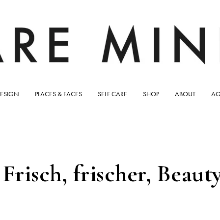
ESIGN
PLACES & FACES
SELF CARE
SHOP
ABOUT
AG
risch, frischer, Beaut