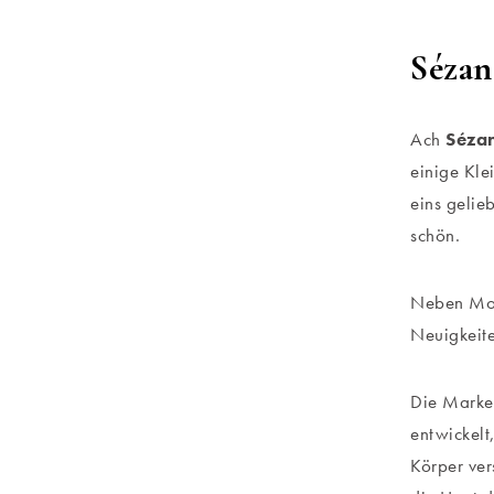
Sézan
Ach
Sézan
einige Kle
eins gelie
schön.
Neben Mod
Neuigkeite
Die Marke 
entwickelt
Körper ver