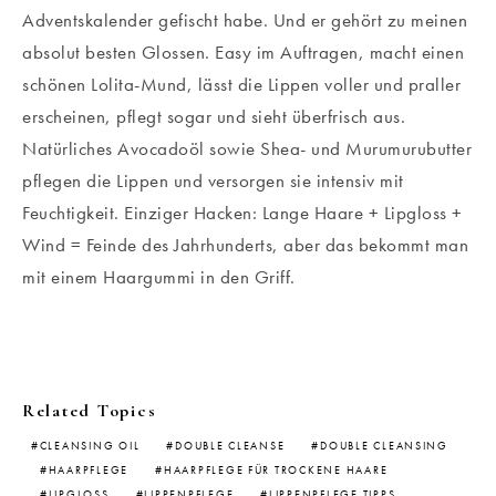
Adventskalender gefischt habe. Und er gehört zu meinen
absolut besten Glossen. Easy im Auftragen, macht einen
schönen Lolita-Mund, lässt die Lippen voller und praller
erscheinen, pflegt sogar und sieht überfrisch aus.
Natürliches Avocadoöl sowie Shea- und Murumurubutter
pflegen die Lippen und versorgen sie intensiv mit
Feuchtigkeit. Einziger Hacken: Lange Haare + Lipgloss +
Wind = Feinde des Jahrhunderts, aber das bekommt man
mit einem Haargummi in den Griff.
Related Topics
CLEANSING OIL
DOUBLE CLEANSE
DOUBLE CLEANSING
HAARPFLEGE
HAARPFLEGE FÜR TROCKENE HAARE
LIPGLOSS
LIPPENPFLEGE
LIPPENPFLEGE TIPPS