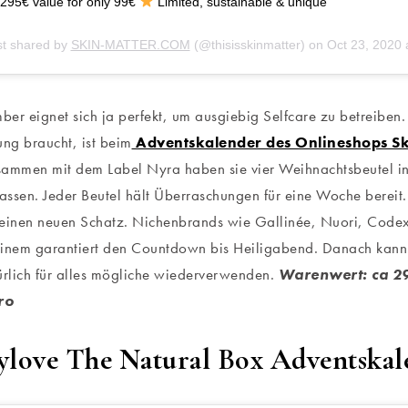
295€ value for only 99€
Limited, sustainable & unique
st shared by
SKIN-MATTER.COM
(@thisisskinmatter) on
Oct 23, 2020
er eignet sich ja perfekt, um ausgiebig Selfcare zu betreiben.
ung braucht, ist beim
Adventskalender des Onlineshops Sk
usammen mit dem Label Nyra haben sie vier Weihnachtsbeutel in
lassen. Jeder Beutel hält Überraschungen für eine Woche bereit
 einen neuen Schatz. Nichenbrands wie Gallinée, Nuori, Cod
einem garantiert den Countdown bis Heiligabend. Danach kann
ürlich für alles mögliche wiederverwenden.
Warenwert: ca 29
ro
ylove The Natural Box Adventskal