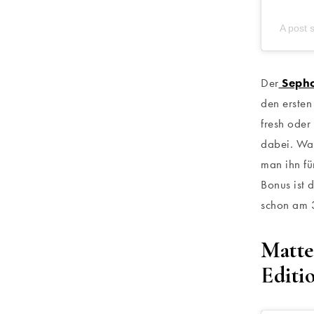
A post 
Der
Sepho
den ersten
fresh oder
dabei. Was
man ihn fü
Bonus ist 
schon am
Matte
Editi