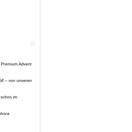
ora Premium Advent
295€ – von unseren
i schon im
phora