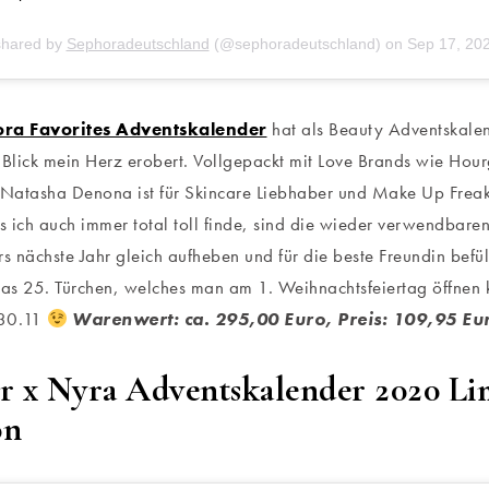
shared by
Sephoradeutschland
(@sephoradeutschland) on
Sep 17, 20
ra Favorites Adventskalender
hat als Beauty Adventskale
 Blick mein Herz erobert. Vollgepackt mit Love Brands wie Hour
 Natasha Denona ist für Skincare Liebhaber und Make Up Freaks
 ich auch immer total toll finde, sind die wieder verwendbare
rs nächste Jahr gleich aufheben und für die beste Freundin befül
das 25. Türchen, welches man am 1. Weihnachtsfeiertag öffnen k
 30.11
Warenwert: ca. 295,00 Euro, Preis: 109,95 Eu
r x Nyra Adventskalender 2020 Li
on