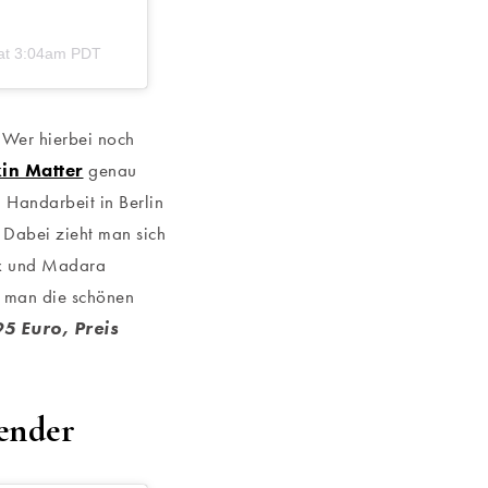
 at 3:04am PDT
 Wer hierbei noch
in Matter
genau
 Handarbeit in Berlin
. Dabei zieht man sich
ex und Madara
 man die schönen
5 Euro, Preis
ender