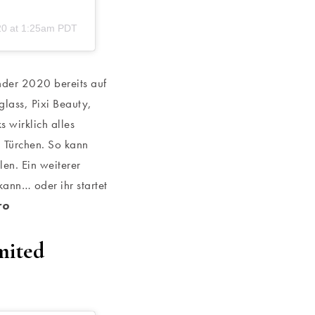
20 at 1:25am PDT
nder 2020 bereits auf
glass, Pixi Beauty,
 wirklich alles
n Türchen. So kann
len. Ein weiterer
ann… oder ihr startet
ro
mited