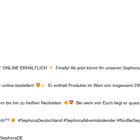
T ONLINE ERHÄLTLICH
⁠ ⁠ Finally! Ab jetzt könnt Ihr unseren Seph
 online bestellen!
⁠ ⁠ Er enthält Produkte im Wert von insgesamt 
ern bis hin zu heißen Neuheiten.
⁠ ⁠ Bei wem von Euch liegt er quas
orb??
⁠ ⁠ ⁠#SephoraDeutschland #SephoraAdventskalender #NurBeiSe
fSephoraDE