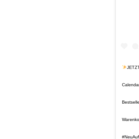
JETZ
Calendar
Bestsell
Warenk
#NeuAu