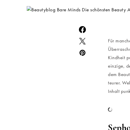
Für manche
Überraschu
Kindheit p
einzige, d
dem Beauty
teurer. We
Inhalt pun
Sepho