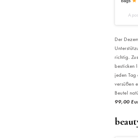
bags
A po
Der Dezemb
Unterstütz
richtig. Z
besticken 
jeden Tag
versüßen 
Beutel nat
99,00 Eu
beaut