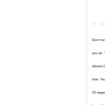
Don’t fo
you do. T
Advent C
love. Yo
20 veg