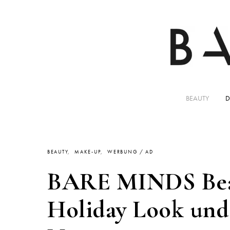
BEAUTY
D
BEAUTY
MAKE-UP
WERBUNG / AD
BARE MINDS Beau
Holiday Look und 