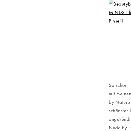
So schön, 
mit meine
by Nature 
schönsten 
angekündig
Nude by Na