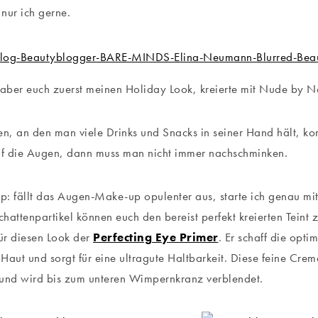
 nur ich gerne.
 aber euch zuerst meinen Holiday Look, kreierte mit Nude by N
, an den man viele Drinks und Snacks in seiner Hand hält, ko
uf die Augen, dann muss man nicht immer nachschminken.
pp: fällt das Augen-Make-up opulenter aus, starte ich genau mi
chattenpartikel können euch den bereist perfekt kreierten Teint z
für diesen Look der
Perfecting Eye Primer
. Er schaff die opt
e Haut und sorgt für eine ultragute Haltbarkeit. Diese feine Cr
und wird bis zum unteren Wimpernkranz verblendet.