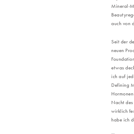
Mineral-M
Beautyrega
auch von d
Seit der d
neuen Prod
Foundation
etwas deck
ich auf je
Defining M
Hormonen d
Nacht des
wirklich f
habe ich d