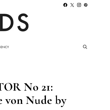
ENCY
TOR No 21:
se von Nude by