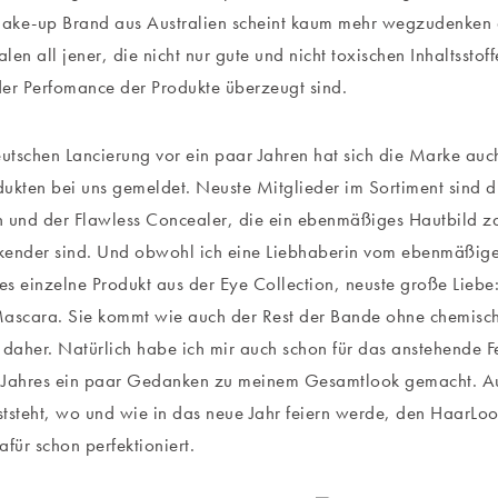
ake-up Brand aus Australien scheint kaum mehr wegzudenken 
len all jener, die nicht nur gute und nicht toxischen Inhaltsstof
er Perfomance der Produkte überzeugt sind.
eutschen Lancierung vor ein paar Jahren hat sich die Marke au
ukten bei uns gemeldet. Neuste Mitglieder im Sortiment sind di
 und der Flawless Concealer, die ein ebenmäßiges Hautbild z
ender sind. Und obwohl ich eine Liebhaberin vom ebenmäßigen
des einzelne Produkt aus der Eye Collection, neuste große Liebe
ascara. Sie kommt wie auch der Rest der Bande ohne chemische
aher. Natürlich habe ich mir auch schon für das anstehende Fe
 Jahres ein paar Gedanken zu meinem Gesamtlook gemacht. Au
eststeht, wo und wie in das neue Jahr feiern werde, den HaarL
afür schon perfektioniert.