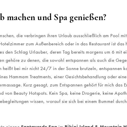
b machen und Spa genießen?
nschen, die verbringen ihren Urlaub ausschließlich am Pool mi
telzimmer zum Außenbereich oder in das Restaurant ist das h
es den Schlag Urlauber, deren Tag bereits morgens um 6 mit ein
en gehöre zu denen, die sowohl entspannen als auch die Gege
 heißt bei mir nicht 24/7 in der Sonne brutzeln, entspannen k
ines Hammam Treatments, einer Gesichtsbehandlung oder eine
rmassage. Kurz gesagt, zum Entspannen gehört für mich das E
nd von Beauty Hotspots. Kein Spa, keine Drogerie, keine Apoth
ebegleitungen wissen, worauf sie sich bei einem Bummel durch
ste eigene
Santaverde Spa
im
Bikini Island & Mountain 