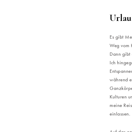
Urlau
Es gibt Me
Weg vom Ho
Dann gibt 
Ich hingeg
Entspannen
während e
Ganzkörpe
Kulturen u
meine Reis
einlassen.
Auf das er