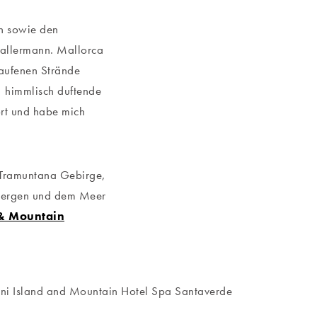
en sowie den
 Ballermann. Mallorca
laufenen Strände
n, himmlisch duftende
ort und habe mich
 Tramuntana Gebirge,
 Bergen und dem Meer
 & Mountain