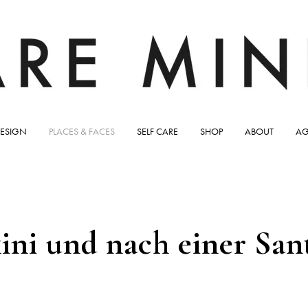
ESIGN
PLACES & FACES
SELF CARE
SHOP
ABOUT
AG
kini und nach einer San