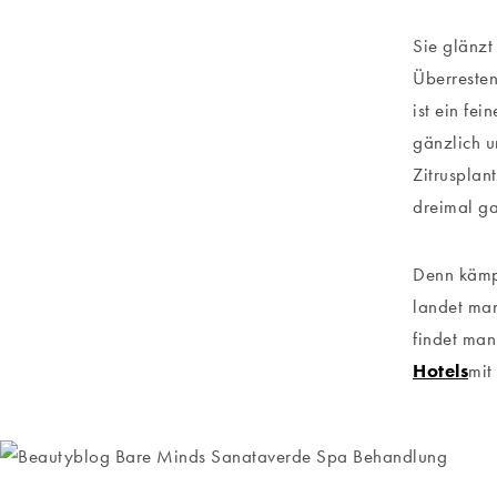
Sie glänzt
Überresten
ist ein fe
gänzlich u
Zitrusplan
dreimal ga
Denn kämp
landet man
findet man
Hotels
mit