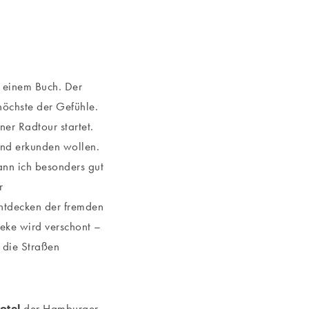
t einem Buch. Der
öchste der Gefühle.
er Radtour startet.
nd erkunden wollen.
ann ich besonders gut
r
ntdecken der fremden
eke wird verschont –
 die Straßen
Hotel
der Hamburger