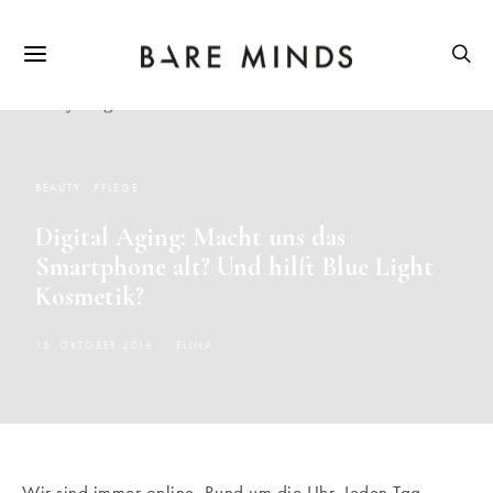
BEAUTY
PFLEGE
Digital Aging: Macht uns das
Smartphone alt? Und hilft Blue Light
Kosmetik?
15. OKTOBER 2018
ELINA
Wir sind immer online. Rund um die Uhr. Jeden Tag.