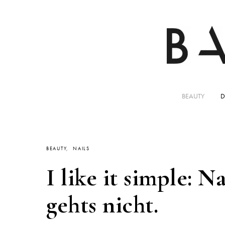
BEAUTY
D
BEAUTY
NAILS
I like it simple:
gehts nicht.