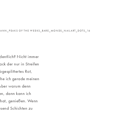
ANN_PEAKS OF THE WEEKS_BARE_MONDS_NAILART_DOTS_16
rdentlich? Nicht immer
ck der nur in Streifen
gesplittertes Rot,
ehe ich gerade meinen
 Aber warum denn
en, dann kann ich
 hat, genießen. Wenn
usend Schichten zu