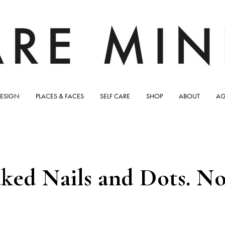
ESIGN
PLACES & FACES
SELF CARE
SHOP
ABOUT
AG
 Naked Nails and Dots. 