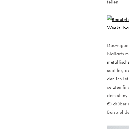
teilen.
Deswegen t
Nailarts m
metallisch
subtiler, 
den ich le
setzten fin
dem shiny 
€) drüber 
Beispiel 