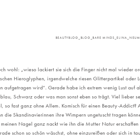
BEAUTYBLOG_BLOG_BARE MINDS_ELINA_NEUM
euch wohl: „wieso lackiert sie sich die Finger nicht mal wieder o
schen Hieroglyphen, irgendwelche riesen Glitterpartikel oder La
n aufgetragen wird“. Gerade habe ich extrem wenig Lust auf ab
blau, Schwarz oder was man sonst eben so trägt. Viel lieber s
, so fast ganz ohne Allem. Komisch für einen Beauty-Addict?
n die Skandinavierinnen ihre Wimpern ungetuscht tragen könn
meinen Nagel ganz nackt wie ihn die Mutter Natur erschaffen
rade schon so schön wäschst, ohne einzureißen oder sich in ta