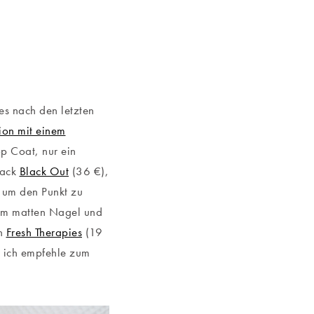
es nach den letzten
ion mit einem
op Coat, nur ein
Lack
Black Out
(36 €),
g um den Punkt zu
dem matten Nagel und
on
Fresh Therapies
(19
, ich empfehle zum