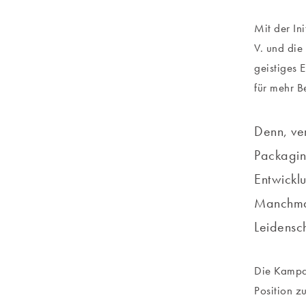
Mit der Ini
V. und die
geistiges 
für mehr B
Denn, ver
Packaging
Entwickl
Manchmal 
Leidensch
Die Kampa
Position z