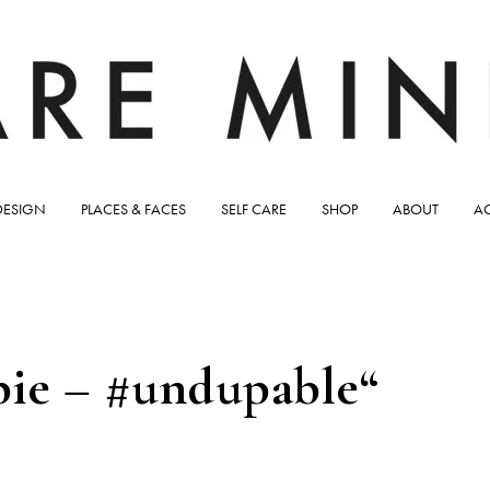
DESIGN
PLACES & FACES
SELF CARE
SHOP
ABOUT
A
pie – #undupable“