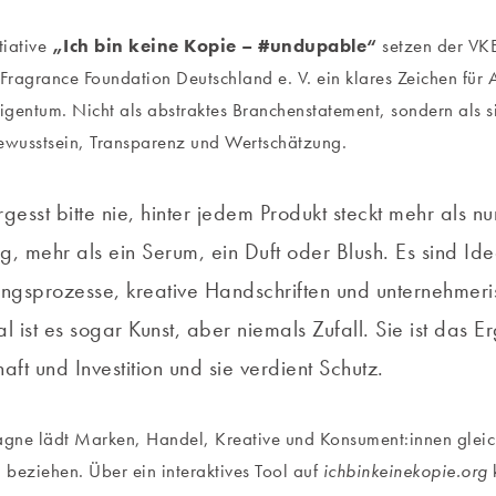
tiative
„Ich bin keine Kopie – #undupable“
setzen der VK
 Fragrance Foundation Deutschland e. V. ein klares Zeichen für 
Eigentum. Nicht als abstraktes Branchenstatement, sondern als
ewusstsein, Transparenz und Wertschätzung.
gesst bitte nie, hinter jedem Produkt steckt mehr als nu
, mehr als ein Serum, ein Duft oder Blush. Es sind Ide
ungsprozesse, kreative Handschriften und unternehmeri
ist es sogar Kunst, aber niemals Zufall. Sie ist das E
aft und Investition und sie verdient Schutz.
gne lädt Marken, Handel, Kreative und Konsument:innen glei
u beziehen. Über ein interaktives Tool auf
ichbinkeinekopie.org