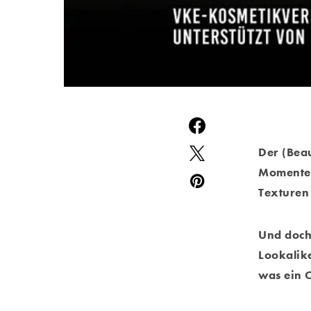
Der (Beau
Momente 
Texturen
Und doch
Lookalike
was ein O