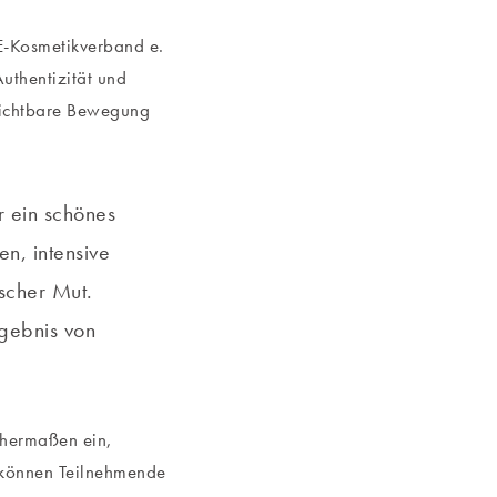
E-Kosmetikverband e.
Authentizität und
 sichtbare Bewegung
r ein schönes
en, intensive
scher Mut.
rgebnis von
chermaßen ein,
können Teilnehmende