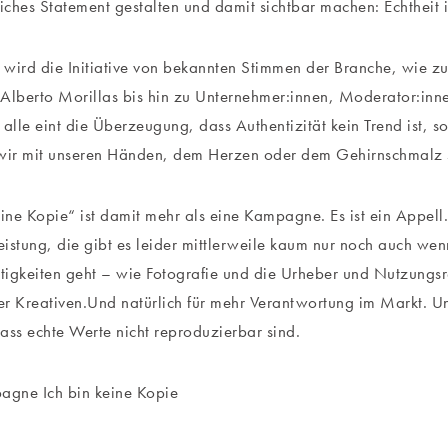
liches Statement gestalten und damit sichtbar machen: Echtheit i
t wird die Initiative von bekannten Stimmen der Branche, wie z
Alberto Morillas bis hin zu Unternehmer:innen, Moderator:in
e alle eint die Überzeugung, dass Authentizität kein Trend ist, s
 wir mit unseren Händen, dem Herzen oder dem Gehirnschmalz 
eine Kopie“ ist damit mehr als eine Kampagne. Es ist ein Appell.
Leistung, die gibt es leider mittlerweile kaum nur noch auch we
ätigkeiten geht – wie Fotografie und die Urheber und Nutzungsr
r Kreativen.Und natürlich für mehr Verantwortung im Markt. Un
ass echte Werte nicht reproduzierbar sind.
agne Ich bin keine Kopie