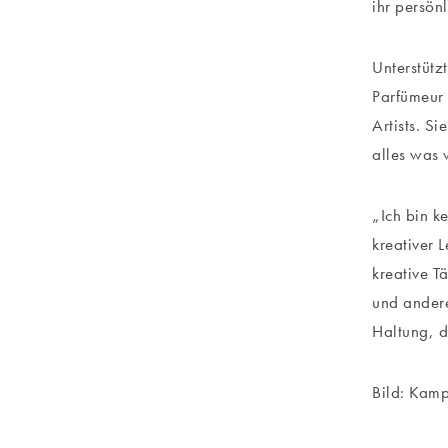
ihr persön
Unterstütz
Parfümeur 
Artists. Si
alles was
„Ich bin k
kreativer 
kreative T
und andere
Haltung, d
Bild: Kamp