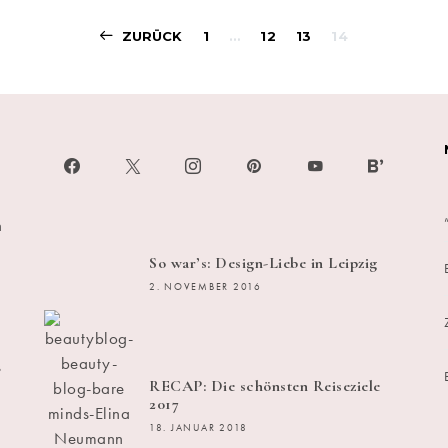
Beitragsnavigati
ZURÜCK
1
…
12
13
14
h
So war’s: Design-Liebe in Leipzig
2. NOVEMBER 2016
s
RECAP: Die schönsten Reiseziele
2017
18. JANUAR 2018