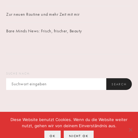
Zur neuen Routine und mehr Zeit mit mir
Bare Minds News: Frisch, frischer, Beauty
SUCHE NACH:
SEARCH
Diese Website benutzt Cookies. Wenn du die Website weiter
IMPRINT
DATENSCHUTZ
CONTACT
nutzt, gehen wir von deinem Einverständnis aus.
OK
NICHT OK