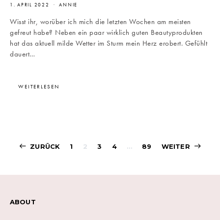
1. APRIL 2022
ANNIE
Wisst ihr, worüber ich mich die letzten Wochen am meisten
gefreut habe? Neben ein paar wirklich guten Beautyprodukten
hat das aktuell milde Wetter im Sturm mein Herz erobert. Gefühlt
dauert…
WEITERLESEN
Beitragsnavigati
ZURÜCK
1
2
3
4
…
89
WEITER
ABOUT