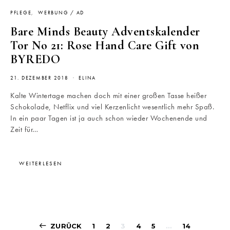
PFLEGE
WERBUNG / AD
Bare Minds Beauty Adventskalender
Tor No 21: Rose Hand Care Gift von
BYREDO
21. DEZEMBER 2018
ELINA
Kalte Wintertage machen doch mit einer großen Tasse heißer
Schokolade, Netflix und viel Kerzenlicht wesentlich mehr Spaß.
In ein paar Tagen ist ja auch schon wieder Wochenende und
Zeit für…
WEITERLESEN
Beitragsnavigati
ZURÜCK
1
2
3
4
5
…
14