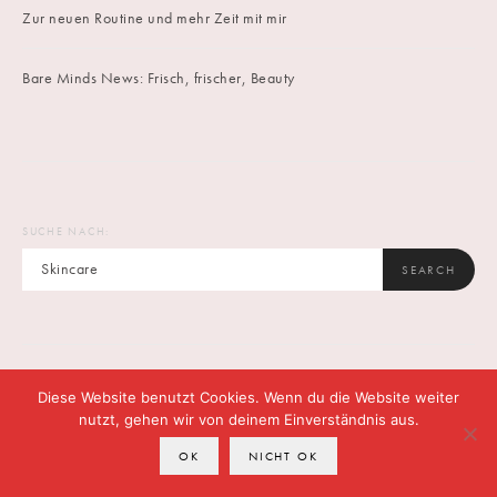
Zur neuen Routine und mehr Zeit mit mir
Bare Minds News: Frisch, frischer, Beauty
SUCHE NACH:
SEARCH
Diese Website benutzt Cookies. Wenn du die Website weiter
IMPRINT
DATENSCHUTZ
CONTACT
nutzt, gehen wir von deinem Einverständnis aus.
OK
NICHT OK