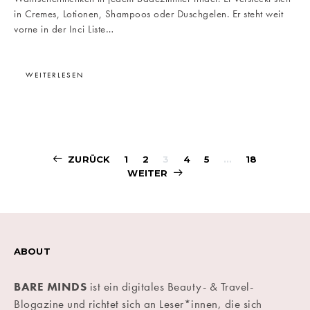
in Cremes, Lotionen, Shampoos oder Duschgelen. Er steht weit
vorne in der Inci Liste…
WEITERLESEN
Beitragsnavigati
ZURÜCK
1
2
3
4
5
…
18
WEITER
ABOUT
BARE MINDS
ist ein digitales Beauty- & Travel-
Blogazine und richtet sich an Leser*innen, die sich