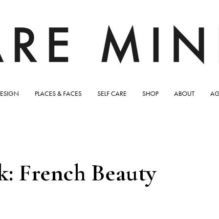
ESIGN
PLACES & FACES
SELF CARE
SHOP
ABOUT
AG
k: French Beauty