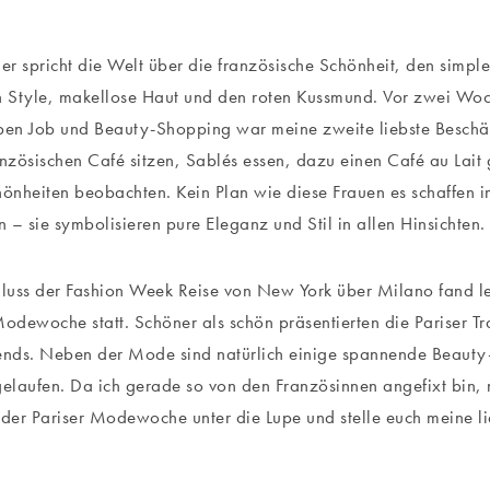
r spricht die Welt über die französische Schönheit, den simpl
n Style, makellose Haut und den roten Kussmund. Vor zwei Woch
ben Job und Beauty-Shopping war meine zweite liebste Beschä
anzösischen Café sitzen, Sablés essen, dazu einen Café au Lait
hönheiten beobachten. Kein Plan wie diese Frauen es schaffen 
 – sie symbolisieren pure Eleganz und Stil in allen Hinsichten.
luss der Fashion Week Reise von New York über Milano fand l
Modewoche statt. Schöner als schön präsentierten die Pariser Tr
ends. Neben der Mode sind natürlich einige spannende Beauty
gelaufen. Da ich gerade so von den Französinnen angefixt bin,
 der Pariser Modewoche unter die Lupe und stelle euch meine li