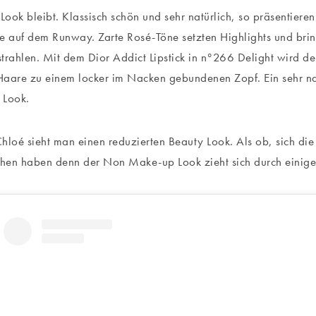
ook bleibt. Klassisch schön und sehr natürlich, so präsentiere
e auf dem Runway. Zarte Rosé-Töne setzten Highlights und br
trahlen. Mit dem Dior Addict Lipstick in n°266 Delight wird der
aare zu einem locker im Nacken gebundenen Zopf. Ein sehr na
r Look.
hloé sieht man einen reduzierten Beauty Look. Als ob, sich die
hen haben denn der Non Make-up Look zieht sich durch einig