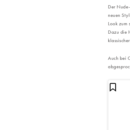
Der Nude-L
neuen Styl
Look zum s
Dazu die H
klassische
Auch bei C
abgesproc