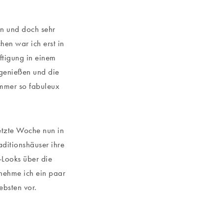
en und doch sehr
en war ich erst in
ftigung in einem
 genießen und die
immer so fabuleux
etzte Woche nun in
aditionshäuser ihre
-Looks über die
 nehme ich ein paar
ebsten vor.