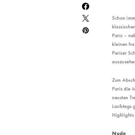
Schon imme
klassische
Paris – ne
kleinen fr
Pariser Sc
auszusehen
Zum Absch
Paris die 
neusten Tr
Laufstegs 
Highlights
Nude