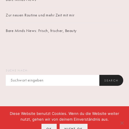
Zur neuen Routine und mehr Zeit mit mir
Bare Minds News: Frisch, frischer, Beauty
SUCHE NACH:
SEARCH
Diese Website benutzt Cookies. Wenn du die Website weiter
IMPRINT
DATENSCHUTZ
CONTACT
nutzt, gehen wir von deinem Einverständnis aus.
OK
NICHT OK