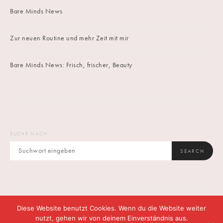
Bare Minds News
Zur neuen Routine und mehr Zeit mit mir
Bare Minds News: Frisch, frischer, Beauty
SUCHE NACH:
SEARCH
Diese Website benutzt Cookies. Wenn du die Website weiter
IMPRINT
DATENSCHUTZ
CONTACT
nutzt, gehen wir von deinem Einverständnis aus.