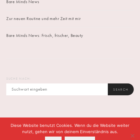
Bare Minds News
Zur neuen Routine und mehr Zeit mit mir
Bare Minds News: Frisch, frischer, Beauty
SUCHE NACH:
SEARCH
Diese Website benutzt Cookies. Wenn du die Website weiter
IMPRINT
DATENSCHUTZ
CONTACT
nutzt, gehen wir von deinem Einverständnis aus.