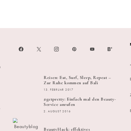
h
Reisen: Eat, Surf, Sleep, Repeat –
Zur Ruhe kommen auf Bali
13. FEBRUAR 2017
#getpretty: Einfach mal den Beauty-
Service anrufen
s
2. AUGUST 2016
BeautyHack: effektives