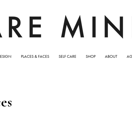
ESIGN
PLACES & FACES
SELF CARE
SHOP
ABOUT
AG
ces