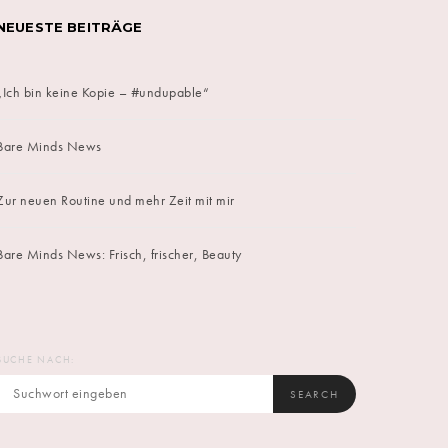
NEUESTE BEITRÄGE
„Ich bin keine Kopie – #undupable“
Bare Minds News
Zur neuen Routine und mehr Zeit mit mir
Bare Minds News: Frisch, frischer, Beauty
SUCHE NACH:
SEARCH