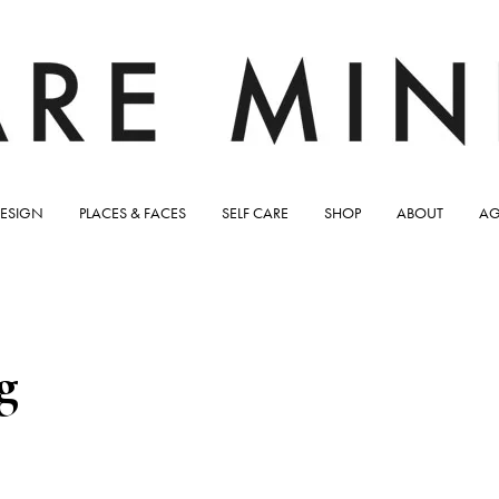
ESIGN
PLACES & FACES
SELF CARE
SHOP
ABOUT
AG
g