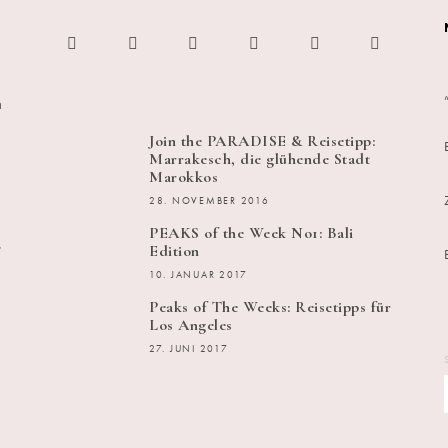
h
Join the PARADISE & Reisetipp:
Marrakesch, die glühende Stadt
Marokkos
28. NOVEMBER 2016
PEAKS of the Week No1: Bali
s
Edition
10. JANUAR 2017
Peaks of The Weeks: Reisetipps für
Los Angeles
27. JUNI 2017