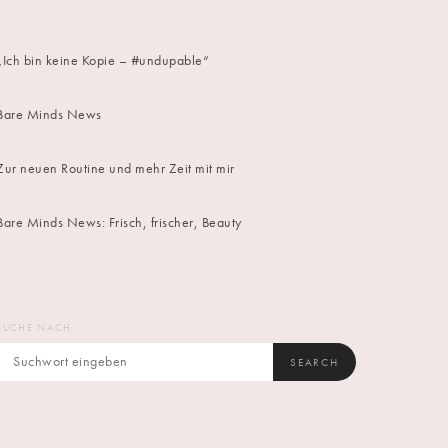
„Ich bin keine Kopie – #undupable“
Bare Minds News
Zur neuen Routine und mehr Zeit mit mir
Bare Minds News: Frisch, frischer, Beauty
SUCHE NACH:
SEARCH