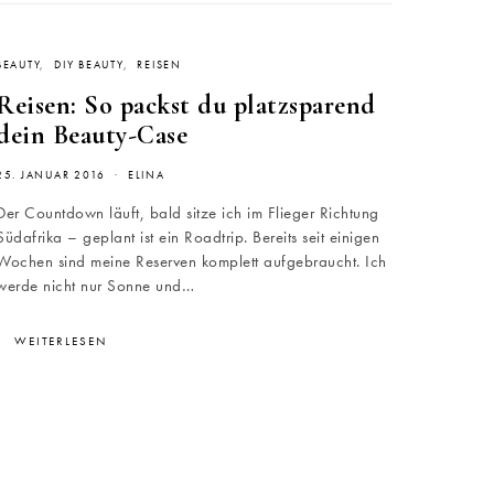
BEAUTY
DIY BEAUTY
REISEN
Reisen: So packst du platzsparend
dein Beauty-Case
25. JANUAR 2016
ELINA
Der Countdown läuft, bald sitze ich im Flieger Richtung
Südafrika – geplant ist ein Roadtrip. Bereits seit einigen
Wochen sind meine Reserven komplett aufgebraucht. Ich
werde nicht nur Sonne und…
WEITERLESEN