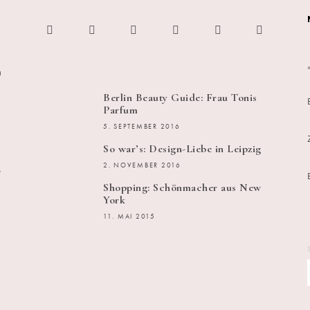
h
Berlin Beauty Guide: Frau Tonis
Parfum
5. SEPTEMBER 2016
So war’s: Design-Liebe in Leipzig
s
2. NOVEMBER 2016
Shopping: Schönmacher aus New
York
11. MAI 2015