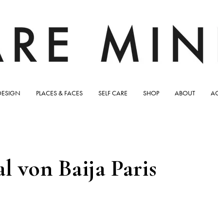
DESIGN
PLACES & FACES
SELF CARE
SHOP
ABOUT
A
l von Baija Paris