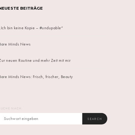
NEUESTE BEITRÄGE
„Ich bin keine Kopie – #undupable“
Bare Minds News
Zur neuen Routine und mehr Zeit mit mir
Bare Minds News: Frisch, frischer, Beauty
SUCHE NACH:
SEARCH