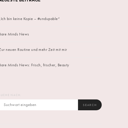
NEUESTE BEITRÄGE
„Ich bin keine Kopie – #undupable“
Bare Minds News
Zur neuen Routine und mehr Zeit mit mir
Bare Minds News: Frisch, frischer, Beauty
SUCHE NACH:
SEARCH