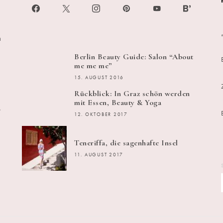
h
Berlin Beauty Guide: Salon “About
me me me”
15. AUGUST 2016
Rückblick: In Graz schön werden
mit Essen, Beauty & Yoga
s
12. OKTOBER 2017
Teneriffa, die sagenhafte Insel
11. AUGUST 2017