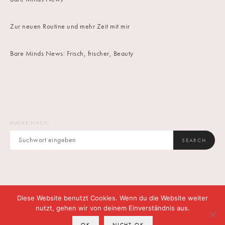
Zur neuen Routine und mehr Zeit mit mir
Bare Minds News: Frisch, frischer, Beauty
SUCHE NACH:
SEARCH
Diese Website benutzt Cookies. Wenn du die Website weiter
IMPRINT
DATENSCHUTZ
CONTACT
nutzt, gehen wir von deinem Einverständnis aus.
OK
NICHT OK