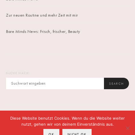
Zur neuen Routine und mehr Zeit mit mir
Bare Minds News: Frisch, frischer, Beauty
SUCHE NACH:
SEARCH
Diese Website benutzt Cookies. Wenn du die Website weiter
IMPRINT
DATENSCHUTZ
CONTACT
nutzt, gehen wir von deinem Einverständnis aus.
OK
NICHT OK