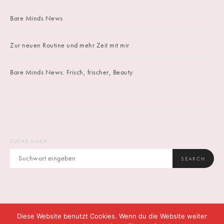
Bare Minds News
Zur neuen Routine und mehr Zeit mit mir
Bare Minds News: Frisch, frischer, Beauty
SUCHE NACH:
SEARCH
Diese Website benutzt Cookies. Wenn du die Website weiter
IMPRINT
DATENSCHUTZ
CONTACT