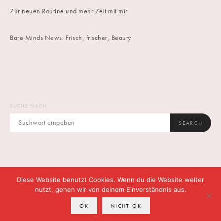
Zur neuen Routine und mehr Zeit mit mir
Bare Minds News: Frisch, frischer, Beauty
SUCHE NACH:
SEARCH
Diese Website benutzt Cookies. Wenn du die Website weiter
IMPRINT
DATENSCHUTZ
CONTACT
nutzt, gehen wir von deinem Einverständnis aus.
OK
NICHT OK