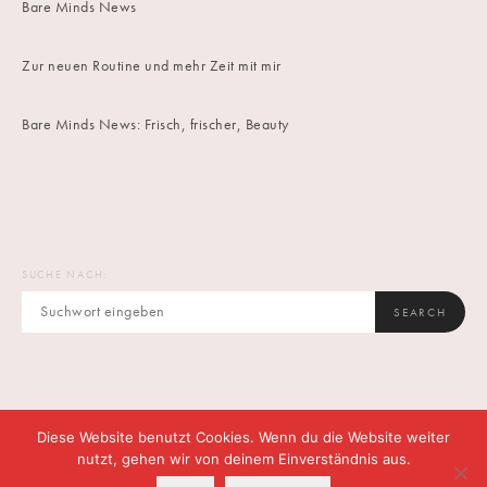
Bare Minds News
Zur neuen Routine und mehr Zeit mit mir
Bare Minds News: Frisch, frischer, Beauty
SUCHE NACH:
SEARCH
Diese Website benutzt Cookies. Wenn du die Website weiter
IMPRINT
DATENSCHUTZ
CONTACT
nutzt, gehen wir von deinem Einverständnis aus.