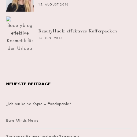
15. AUGUST 2016
BeautyHack: effektives Kofferpacken
15. JUNI 2018
NEUESTE BEITRÄGE
„Ich bin keine Kopie – #undupable“
Bare Minds News
Zur neuen Routine und mehr Zeit mit mir