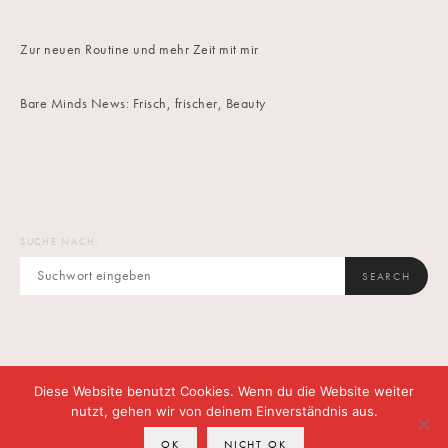
Zur neuen Routine und mehr Zeit mit mir
Bare Minds News: Frisch, frischer, Beauty
SUCHE NACH:
SEARCH
Diese Website benutzt Cookies. Wenn du die Website weiter
IMPRINT
DATENSCHUTZ
CONTACT
nutzt, gehen wir von deinem Einverständnis aus.
OK
NICHT OK