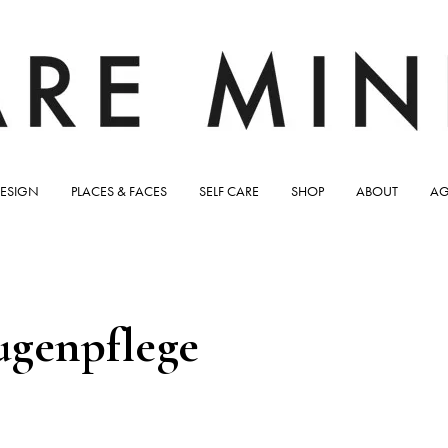
ESIGN
PLACES & FACES
SELF CARE
SHOP
ABOUT
AG
genpflege