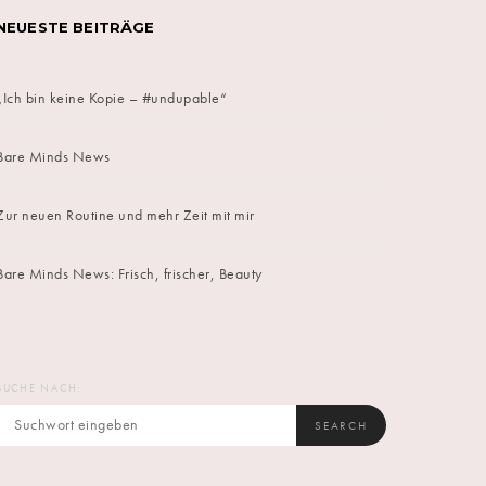
NEUESTE BEITRÄGE
„Ich bin keine Kopie – #undupable“
Bare Minds News
Zur neuen Routine und mehr Zeit mit mir
Bare Minds News: Frisch, frischer, Beauty
SUCHE NACH:
SEARCH