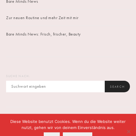
Bare Minds News
Zur neuen Routine und mehr Zeit mit mir
Bare Minds News: Frisch, frischer, Beauty
SUCHE NACH:
SEARCH
Diese Website benutzt Cookies. Wenn du die Website weiter
IMPRINT
DATENSCHUTZ
CONTACT
nutzt, gehen wir von deinem Einverständnis aus.