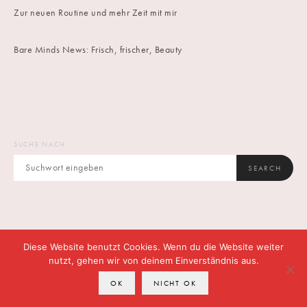
Zur neuen Routine und mehr Zeit mit mir
Bare Minds News: Frisch, frischer, Beauty
SUCHE NACH:
SEARCH
Diese Website benutzt Cookies. Wenn du die Website weiter
IMPRINT
DATENSCHUTZ
CONTACT
nutzt, gehen wir von deinem Einverständnis aus.
OK
NICHT OK