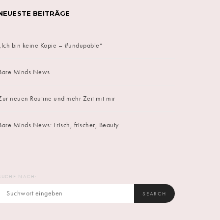
NEUESTE BEITRÄGE
„Ich bin keine Kopie – #undupable“
Bare Minds News
Zur neuen Routine und mehr Zeit mit mir
Bare Minds News: Frisch, frischer, Beauty
SUCHE NACH:
SEARCH