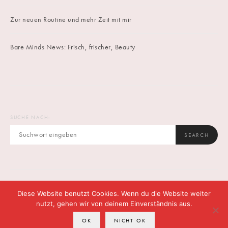
Zur neuen Routine und mehr Zeit mit mir
Bare Minds News: Frisch, frischer, Beauty
SUCHE NACH:
SEARCH
Diese Website benutzt Cookies. Wenn du die Website weiter
IMPRINT
DATENSCHUTZ
CONTACT
nutzt, gehen wir von deinem Einverständnis aus.
OK
NICHT OK