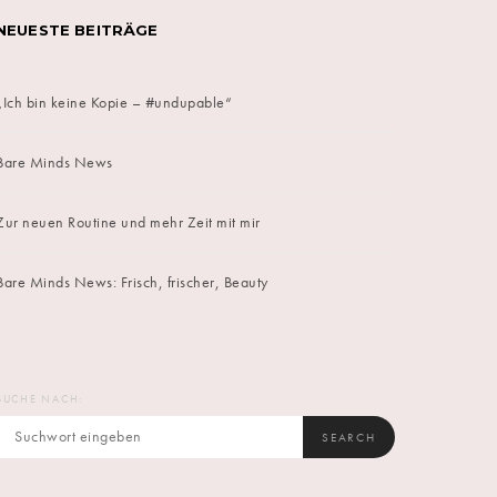
NEUESTE BEITRÄGE
„Ich bin keine Kopie – #undupable“
Bare Minds News
Zur neuen Routine und mehr Zeit mit mir
Bare Minds News: Frisch, frischer, Beauty
SUCHE NACH:
SEARCH