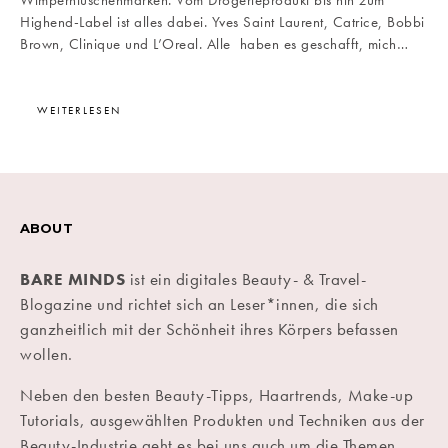
Wimperntuschenmarken. Vom Drogerieprodukt bis hin zum
Highend-Label ist alles dabei. Yves Saint Laurent, Catrice, Bobbi
Brown, Clinique und L’Oreal. Alle haben es geschafft, mich…
WEITERLESEN
ABOUT
BARE MINDS
ist ein digitales Beauty- & Travel-
Blogazine und richtet sich an Leser*innen, die sich
ganzheitlich mit der Schönheit ihres Körpers befassen
wollen.
Neben den besten Beauty-Tipps, Haartrends, Make-up
Tutorials, ausgewählten Produkten und Techniken aus der
Beauty-Industrie geht es bei uns auch um die Themen