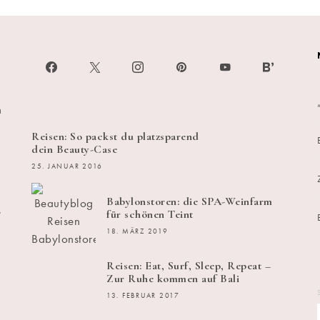
h
Reisen: So packst du platzsparend
dein Beauty-Case
25. JANUAR 2016
Babylonstoren: die SPA-Weinfarm
s
für schönen Teint
18. MÄRZ 2019
Reisen: Eat, Surf, Sleep, Repeat –
Zur Ruhe kommen auf Bali
13. FEBRUAR 2017