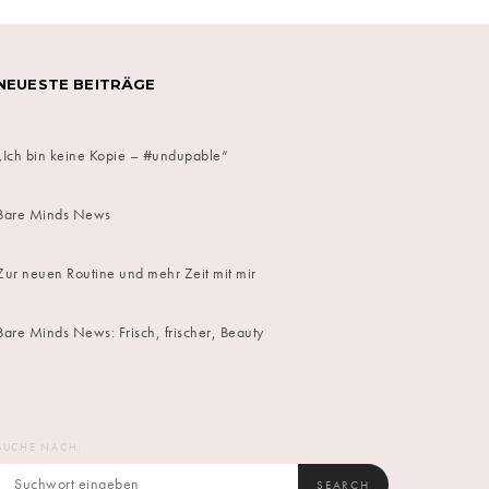
NEUESTE BEITRÄGE
„Ich bin keine Kopie – #undupable“
Bare Minds News
Zur neuen Routine und mehr Zeit mit mir
Bare Minds News: Frisch, frischer, Beauty
SUCHE NACH:
SEARCH