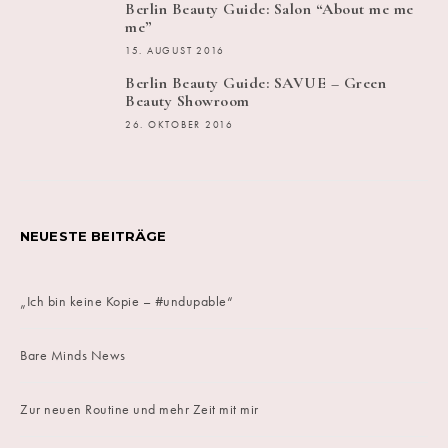
Berlin Beauty Guide: Salon “About me me
me”
15. AUGUST 2016
Berlin Beauty Guide: SAVUE – Green
Beauty Showroom
26. OKTOBER 2016
NEUESTE BEITRÄGE
„Ich bin keine Kopie – #undupable“
Bare Minds News
Zur neuen Routine und mehr Zeit mit mir